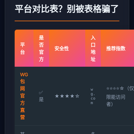
平台对比表？别被表格骗了
是
入
平
否
口
安全性
推荐指数
台
官
地
方
址
WG
包
⭐⭐⭐⭐☆（仅
网
w
✅
g.
官
★★★★☆
限能访问
co
是
方
m
者）
直
营