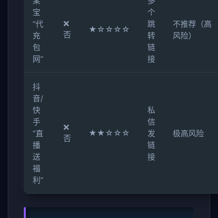
某
多
宝
个
❌
“代
跳
不推荐（高
★☆☆☆☆
否
充
转
风险）
包
链
网”
接
抖
音/
快
私
手
信
❌
★★☆☆☆
“直
发
极高风险
否
播
链
送
接
福
利”