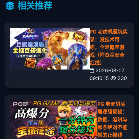
相关推荐
PG 老虎机避坑实
录：没技术可
练，全是概率游
戏（附资金安全
红线）
2026-08-07
09:10:15
230
PG 老虎机底
层逻辑揭秘：
数据、陷阱与
那条绝对不能
碰的止损线