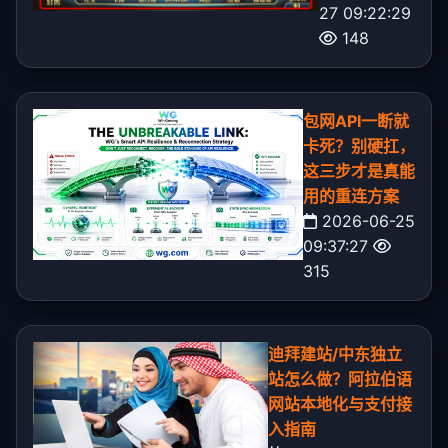
27 09:22:29
148
包网API一断就
卡死？别硬扛，
这三步才是真能
用的重连方案
2026-06-25
09:37:27
315
迪拜建站/中东独立
站怎么做？阿拉伯语
网站本地化与支付接
入指南