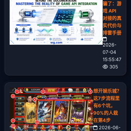
骗了：游
戏 API
对接的真
实代价与
排雷手册
2026-
07-04
15:55:47
305
想开娱乐城？
这7步流程里
有6个坑，
90%的人栽
在第4步
2026-06-