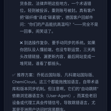
货条款、法律声明这些地方，一个术语错
位，轻则被投诉，重则账号被封。真有客户
把“碳纤维”译成“碳素钢”，德国客户回邮件
问：“你们的产品能抗高温吗？”——完全不是
一回事，闹笑话了。
❌ 别选操作复杂、要手动同步的系统。如果
你团队没人懂前端，也没专职运营，三天两
头改错链接、漏更新内容，最后网站变成一
堆死链，谁看了都摇头。
✅ 推荐方案：乔拓云国际版、凡科建站国际版、
ChemiCloud。这三个都能拖拽加语言，自带术语
库和版本同步机制。但注意啊，它们的“自动跳转”
依赖浏览器语言头（User-Agent），而某些老旧
设备或代理工具会传错信号，导致跳错语言，尤
其是亚洲用户访问时容易翻车。