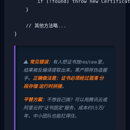
        if (!found) throw new Certificat
    }

    // 其他方法略...

}
⚠️
常见错误
：有人把证书放res/raw里，
结果被反编译提取出来，黑产照样伪造握
手。
正确做法是：证书必须经过混淆 分
段存储 运行时拼接
。
平替方案
：不想自己搞？可以用腾讯云或
阿里云的“证书固定”服务，成本约1.5万/
年，中小团队也能扛得住。