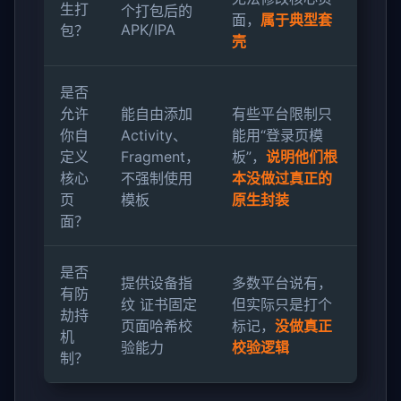
生打
个打包后的
面，
属于典型套
APK/IPA
包？
壳
是否
允许
能自由添加
有些平台限制只
你自
Activity、
能用“登录页模
定义
Fragment，
板”，
说明他们根
核心
不强制使用
本没做过真正的
页
模板
原生封装
面？
是否
提供设备指
多数平台说有，
有防
纹 证书固定
但实际只是打个
劫持
页面哈希校
标记，
没做真正
机
验能力
校验逻辑
制？