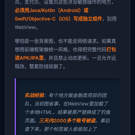
页、支付页、设置页这些涉及敏感操作的地方，
必须用Java/Kotlin（Android）或
Swift/Objective-C（iOS）写成独立组件
，别用
WebView。
哪怕是一张背景图，也不能走网络请求。如果真
想用前端框架做统一风格，也得把完整代码
打包
进APK/IPA里
，并且禁止动态更新。一旦允许远
程改，整套防线就崩了。
实战经验
：有个地方做金融类项目的团
队，当初图省事，在WebView里加载了
个本地HTML，结果被黑产替换成了钓鱼
页面。
三天内2000多个账号被盗
。事后
查下来，那个标签被人偷偷加上了