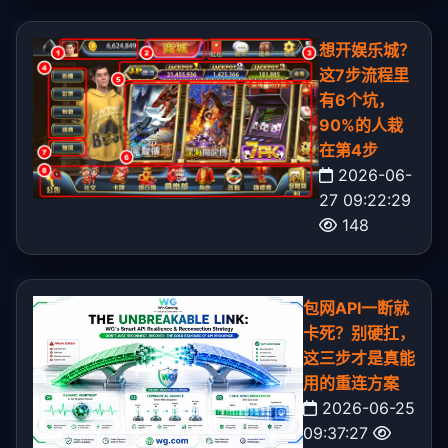
想开娱乐城？
这7步流程里
有6个坑，
90%的人栽
在第4步
2026-06-
27 09:22:29
148
包网API一断就
卡死？别硬扛，
这三步才是真能
用的重连方案
2026-06-25
09:37:27