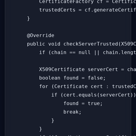
        CertificateFactory cf = Certific
        trustedCerts = cf.generateCertif
    }

    @Override

    public void checkServerTrusted(X509C
        if (chain == null || chain.lengt
        X509Certificate serverCert = cha
        boolean found = false;

        for (Certificate cert : trustedC
            if (cert.equals(serverCert))
                found = true;

                break;

            }

        }
