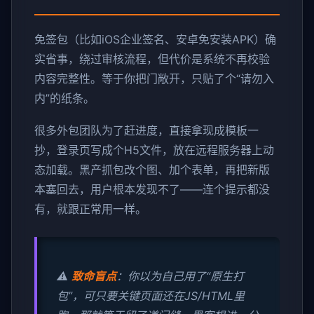
免签包（比如iOS企业签名、安卓免安装APK）确
实省事，绕过审核流程，但代价是系统不再校验
内容完整性。等于你把门敞开，只贴了个“请勿入
内”的纸条。
很多外包团队为了赶进度，直接拿现成模板一
抄，登录页写成个H5文件，放在远程服务器上动
态加载。黑产抓包改个图、加个表单，再把新版
本塞回去，用户根本发现不了——连个提示都没
有，就跟正常用一样。
⚠️
致命盲点
：你以为自己用了“原生打
包”，可只要关键页面还在JS/HTML里