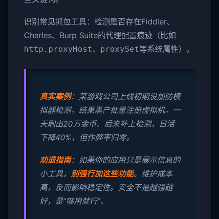
识别常见抓包工具：检测是否存在Fiddler、
Charles、Burp Suite的代理配置痕迹（比如
、
等系统属性）。
http.proxyHost
proxySet
真实案例
：某游戏公司上线初期没加防模
拟器检测，结果黑产批量注册虚拟机，一
天刷出20万金币。后来补上检测，日活
下降40%，但作弊率归零。
劝退指南
：如果你的应用只是展示信息的
小工具，
别强行加这些功能
。维护成本
高，反而影响稳定性。安全不是越强越
好，是“够用就行”。