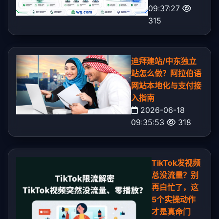
09:37:27
315
迪拜建站/中东独立
站怎么做？阿拉伯语
网站本地化与支付接
入指南
2026-06-18
09:35:53
318
TikTok发视频
总没流量？别
再白忙了，这
5个实操动作
才是真命门