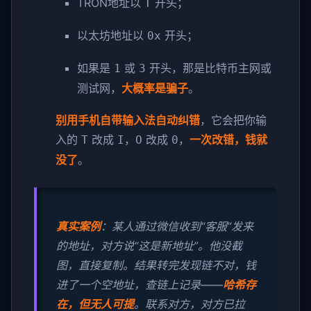
TRON地址以
开头；
T
以太坊地址以
开头；
0x
如果是
或
开头，那是比特币主网或
1
3
测试网，
大概率是骗子
。
别用手机自带输入法自动纠错
，它会把你输
入的
改成
，
改成
，
一次改错，钱就
T
I
O
0
没了
。
真实案例
：某人通过微信收到“客服”发来
的地址，对方说“这是新地址”。他没截
图，直接复制。结果转完发现链不对，钱
进了一个空地址，查链上记录——
哈希存
在，但无人可提
。联系对方，对方已拉