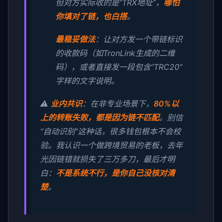
但对方实际收的是“TRX地址”，
哪怕
你填对了链，也白搭
。
最稳妥做法
：让对方发一个带链标识
的收款码（如TronLink生成的二维
码），或者直接发一段包含“TRC20”
字样的文字说明。
⚠️
业内共识
：在非专业场景下，
80%以
上的转账失败，都是因为链不匹配
。别信
“自动识别”这种话，很多钱包根本不会校
验。我认识一个做跨境贸易的老板，去年
光因链错就损失了三万多刀，最后才明
白：
不是系统不行，是你自己没核对清
楚
。