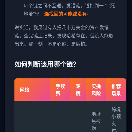
每个链之间不互通，发错链，钱打到一个“死
地址”里，
连找回的可能都没有
。
说实话，我见过有人把几十万美金的资产发错
链，查完链上记录，发现哈希存在，但没人能取
出来。那一刻，不是心疼，是后怕。
如何判断该用哪个链？
手续
速
实操
推荐
网络
费
度
风险
场景
跨境
地址
小额
易被
支
伪
付、