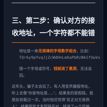
三、第二步：确认对方的接
收地址，一个字符都不能错
地址是一串
无规律的字母数字组合
，比如：
TQr6y9pYvqJjZcWdHnLmXaPbRzNkSfUwVx
错一个字母或符号，
钱就进了黑洞
，无法追
回。
这年头，骗子太会玩了。有人用变声器报地址，
听上去像“你家地址是……”，结果发的是假链。我
朋友就栽过一次，当时他还觉得“反正对方是熟
人”，结果转完才发现链不对，钱进了一个空地