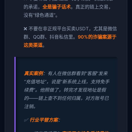
的承诺，
全是骗子话术
。真正的链上交易，
没有“绿色通道”。
❌ 不要在非正规平台买卖USDT，尤其是微信
群、QQ群、抖音私信里。
90%的诈骗案源于
这类渠道
。
真实案例
：有人在微信群看到“客服”发来
“充值地址”，说是“新系统上线，支持免手
续费”。他照做了，转完才发现地址是假
的——链上查不到任何归属，对方账号已
注销。
✅
行业平替方案
：