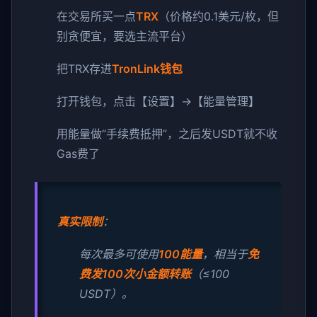
在交易所买一点
TRX
（价格约0.1美元/枚，但
别贪便宜，要选主流平台）
把TRX存进
TronLink钱包
打开钱包，点击【设置】→【能量管理】
用能量做“手续费抵押”，之后发USDT就不收
Gas费了
真实限制
：
每次最多可使用
100能量
，相当于
免
费发100次小金额转账
（≤100
USDT）。