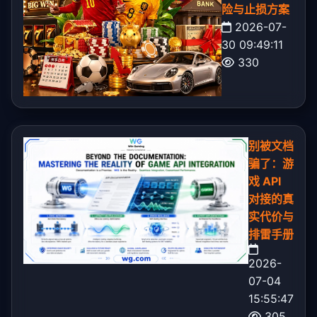
险与止损方案
2026-07-
30 09:49:11
330
别被文档
骗了：游
戏 API
对接的真
实代价与
排雷手册
2026-
07-04
15:55:47
305