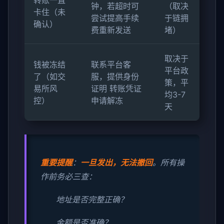
转账一直
钟，若超时可
（取决
卡住（未
尝试提高手续
于链拥
确认）
费重新发送
堵）
取决于
钱被冻结
联系平台客
平台政
了（如交
服，提供身份
策，平
易所风
证明 转账凭证
均3-7
控）
申请解冻
天
重要提醒
：
一旦发出，无法撤回
。所有操
作前务必三查：
地址是否完整正确？
金额是否准确？