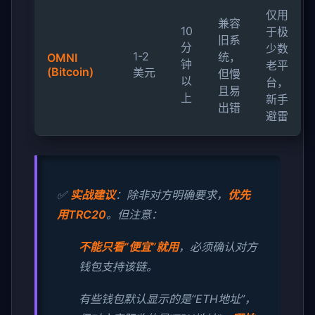
仅用
兼容
10
于极
旧系
分
少数
1-2
统，
OMNI
钟
老平
(Bitcoin)
美元
但慢
以
台，
且易
上
新手
出错
避雷
✅
实战建议
：除非对方明确要求，
优先
用TRC20
。但注意：
不能只看“便宜”就用
，必须确认对方
钱包支持该链。
有些钱包默认显示的是“ETH地址”，