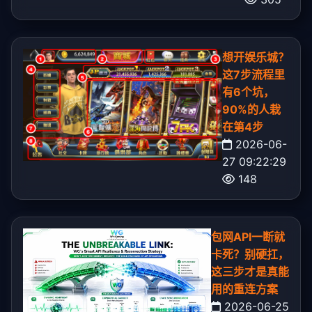
想开娱乐城？
这7步流程里
有6个坑，
90%的人栽
在第4步
2026-06-
27 09:22:29
148
包网API一断就
卡死？别硬扛，
这三步才是真能
用的重连方案
2026-06-25