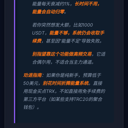
能量每天衰减约1%，
长时间不用，
能量会自动归零
。
若你突然想发大额，比如1000
USDT，
能量不够，系统仍会收取手
续费
，甚至因“能量不足”导致失败。
别指望靠这个功能做高频交易
，它适
合偶尔用，不适合当主力通道。
劝退指南
：如果你是纯新手，预算低于
50美元，
别花时间折腾能量系统
。直接
用现金买点TRX，不如直接用免手续费的
第三方平台（如某些支持TRC20的聚合
钱包）。