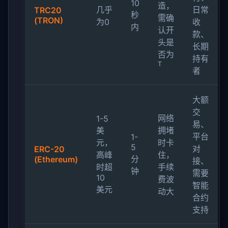
10
造，
几乎
日常
TRC20
秒
需确
(TRON)
为0
收
内
认开
款、
头是
长期
否为
持有
T
者
大额
交
网络
1-5
易、
美
拥堵
平台
1-
元，
时卡
5
对
ERC-20
高峰
住，
分
(Ethereum)
接、
时超
手续
钟
需要
10
费波
智能
美元
动大
合约
支持