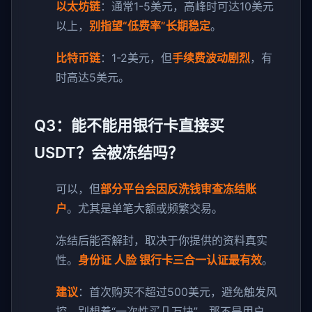
以太坊链
：通常1-5美元，高峰时可达10美元
以上，
别指望“低费率”长期稳定
。
比特币链
：1-2美元，但
手续费波动剧烈
，有
时高达5美元。
Q3：能不能用银行卡直接买
USDT？会被冻结吗？
可以，但
部分平台会因反洗钱审查冻结账
户
。尤其是单笔大额或频繁交易。
冻结后能否解封，取决于你提供的资料真实
性。
身份证 人脸 银行卡三合一认证最有效
。
建议
：首次购买不超过500美元，避免触发风
控。别想着“一次性买几万块”，那不是用户，