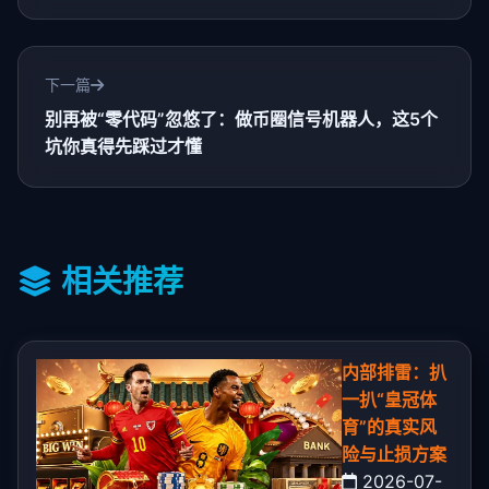
下一篇
别再被“零代码”忽悠了：做币圈信号机器人，这5个
坑你真得先踩过才懂
相关推荐
内部排雷：扒
一扒“皇冠体
育”的真实风
险与止损方案
2026-07-