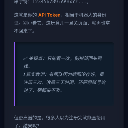
串字符：
。
123456789:AAHxYz...
这就是你的
API Token
，相当于机器人的身份
证。别小看它，这玩意儿一旦关页面，就再也拿
不回来了。
✅ 关键点：只能看一次，别指望回头再
找。
❗ 真实教训：有团队因为截图没存好，重
注册三次，浪费三天时间，还把原账号给
封了，哭都来不及。
但更离谱的是，很多人以为注册完就能直接用
了。结果呢？