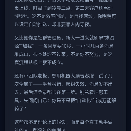
币上线，盯盘盯到凌晨三点，第二天客户还骂你
“延迟”。这不是效率问题，是自找麻烦。你明明可
以设定自动推送，却非要靠人肉守夜。
又比如你是社群管理员，新人一进来就刷屏“求资
源”“加我”，一条回复要10秒，一小时几百条消息
堆成山，根本处理不过来。不是你不努力，是这
套流程从根上就不成立。
还有小团队老板，想用机器人顶替客服，试了几
次全崩了——平台报错、密钥失效、消息发不出
去，最后连登录都卡在第一步。别急着埋怨工
具，先问问自己：你是不是把“自动化”当成万能解
药了？
这些都不是理论上的假设，而是每个真正动手做
过的人，都踩过的血泪坑。