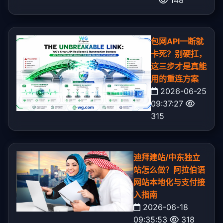
包网API一断就
卡死？别硬扛，
这三步才是真能
用的重连方案
2026-06-25
09:37:27
315
迪拜建站/中东独立
站怎么做？阿拉伯语
网站本地化与支付接
入指南
2026-06-18
09:35:53
318