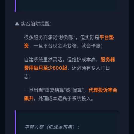
⚠️ 实战陷阱提醒：
很多服务商承诺“秒到账”，但实际是
平台垫
资
，一旦平台现金流紧张，就会卡账；
自建系统虽然灵活，但维护成本高，
服务器
费用每月至少800起
，还必须有专人盯日
志；
一旦出现“重复结算”或“漏算”，
代理投诉率会
飙升
，处理成本远高于系统投入。
平替方案（低成本可用）：