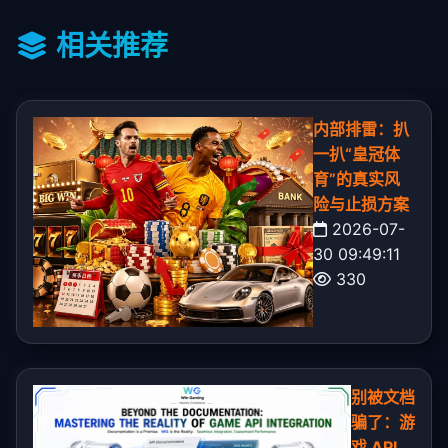
相关推荐
内部排雷：扒
一扒“皇冠体
育”的真实风
险与止损方案
2026-07-
30 09:49:11
330
别被文档
骗了：游
戏 API