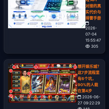
对接的真
实代价与
排雷手册
2026-
07-04
15:55:47
305
想开娱乐城？
这7步流程里
有6个坑，
90%的人栽
在第4步
2026-06-
27 09:22:29
148