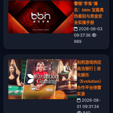
警惕“李鬼”撞
名：bbin 宝盈真
伪鉴别与资金安
全实操手册
2026-08-03
09:37:36
989
别把游戏供应
商当银行 | 进
化娱乐
（Evolution）
合作平台排雷
实录
2026-08-
01 09:31:34
940