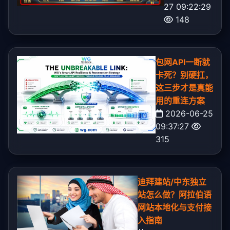
27 09:22:29
148
包网API一断就
卡死？别硬扛，
这三步才是真能
用的重连方案
2026-06-25
09:37:27
315
迪拜建站/中东独立
站怎么做？阿拉伯语
网站本地化与支付接
入指南