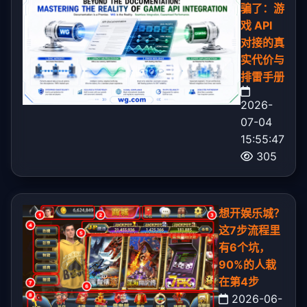
骗了：游
戏 API
对接的真
实代价与
排雷手册
2026-
07-04
15:55:47
305
想开娱乐城？
这7步流程里
有6个坑，
90%的人栽
在第4步
2026-06-