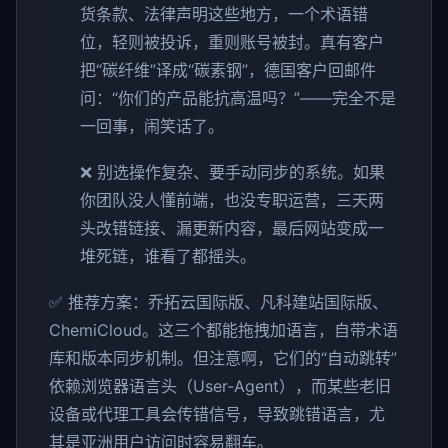
货条款、法律声明这些地方，一个术语错
位，轻则被投诉，重则账号被封。真有客户
把“碳纤维”译成“碳素钢”，德国客户回邮件
问：“你们的产品能抗高温吗？”——完全不是
一回事，闹笑话了。
❌ 别选操作复杂、要手动同步的系统。如果
你团队没人懂前端，也没专职运营，三天两
头改错链接、漏更新内容，最后网站变成一
堆死链，谁看了都摇头。
✅ 推荐方案：乔拓云国际版、凡科建站国际版、
ChemiCloud。这三个都能拖拽加语言，自带术语
库和版本同步机制。但注意啊，它们的“自动跳转”
依赖浏览器语言头（User-Agent），而某些老旧
设备或代理工具会传错信号，导致跳错语言，尤
其是亚洲用户访问时容易翻车。