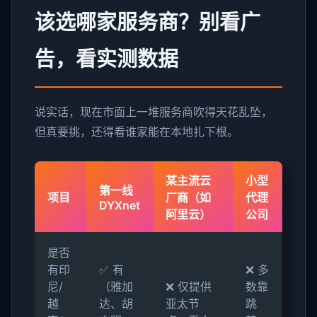
该选哪家服务商？别看广
告，看实测数据
说实话，现在市面上一堆服务商吹得天花乱坠，
但真要挑，还得看谁家能在本地扎下根。
某主流云
小型
第一线
项目
厂商（如
代理
DYXnet
阿里云）
公司
是否
有印
✅ 有
❌ 多
尼/
（雅加
❌ 仅提供
数靠
越
达、胡
亚太节
跳