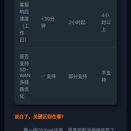
客服
响应
4小
速度
<30分
2小时起
时以
（工
钟
上
作
日）
是否
支持
SD-
不支
WAN
✅ 支持
部分支持
持
多链
路优
化
说白了，关键区别在哪？
第一线DYXnet这类，是真的和当地电信签了