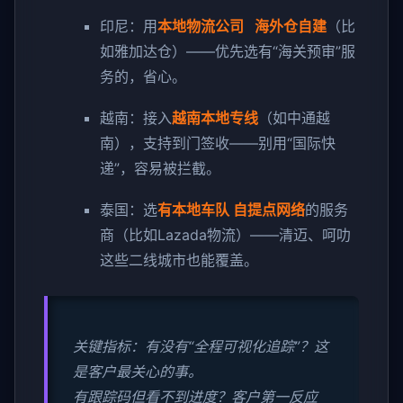
印尼：用
本地物流公司 海外仓自建
（比
如雅加达仓）——优先选有“海关预审”服
务的，省心。
越南：接入
越南本地专线
（如中通越
南），支持到门签收——别用“国际快
递”，容易被拦截。
泰国：选
有本地车队 自提点网络
的服务
商（比如Lazada物流）——清迈、呵叻
这些二线城市也能覆盖。
关键指标：有没有“全程可视化追踪”？这
是客户最关心的事。
有跟踪码但看不到进度？客户第一反应