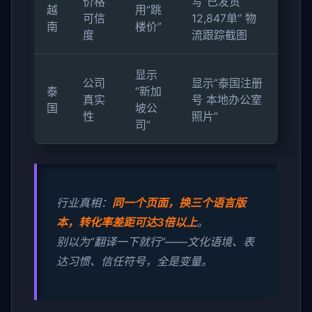
价格
写“已发货
越
用“跳
可信
12,847单” 物
南
楼价”
度
流跟踪截图
显示
公司
显示“泰国注册
泰
“新加
真实
号 本地办公室
国
坡公
性
照片”
司”
行业真相：
同一个页面，换三个语言版
本，转化率差距可达3倍以上
。
别以为“翻译一下就行”——文化语境、表
达习惯、信任符号，全是变量。