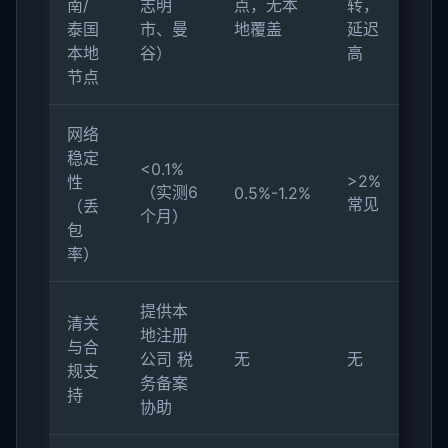
南/
志明
点，无本
转，
泰国
市、曼
地覆盖
延迟
本地
谷）
高
节点
网络
稳定
<0.1%
>2%
性
（实测6
0.5%-1.2%
常见
（丢
个月）
包
率）
提供本
清关
地注册
与合
公司 税
无
无
规支
务备案
持
协助