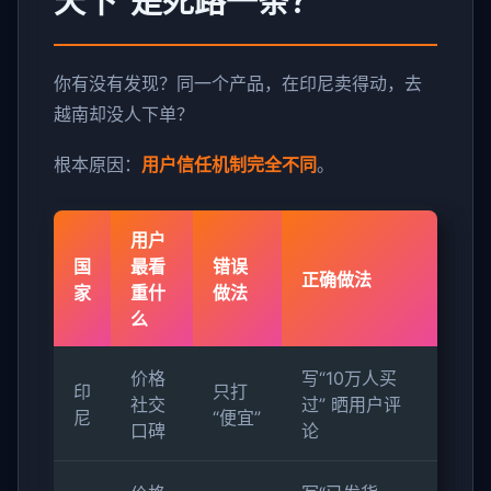
天下”是死路一条？
你有没有发现？同一个产品，在印尼卖得动，去
越南却没人下单？
根本原因：
用户信任机制完全不同
。
用户
国
最看
错误
正确做法
家
重什
做法
么
价格
写“10万人买
印
只打
社交
过” 晒用户评
尼
“便宜”
口碑
论