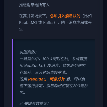
推送消息给所有人
在高并发场景下，
必须引入消息队列
（比如
RabbitMQ 或 Kafka），防止消息堆积或丢
失
实测案例：
一场测试中，100人同时在线，系统直接
用
发消息，结果服务器内
WebSocket
存飙升，三分钟后直接崩溃。
改用
RabbitMQ 消息分片
后，同样负
载下运行稳定，消息延迟控制在200毫秒
内。
✅ 关键参数建议：