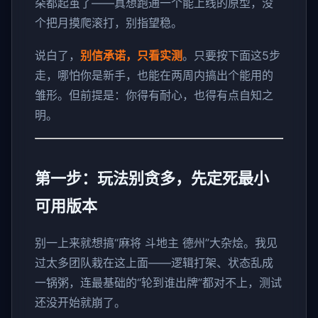
朵都起茧了——真想跑通一个能上线的原型，没
个把月摸爬滚打，别指望稳。
说白了，
别信承诺，只看实测
。只要按下面这5步
走，哪怕你是新手，也能在两周内搞出个能用的
雏形。但前提是：你得有耐心，也得有点自知之
明。
第一步：玩法别贪多，先定死最小
可用版本
别一上来就想搞“麻将 斗地主 德州”大杂烩。我见
过太多团队栽在这上面——逻辑打架、状态乱成
一锅粥，连最基础的“轮到谁出牌”都对不上，测试
还没开始就崩了。