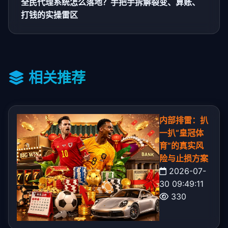
全民代理系统怎么落地？手把手拆解裂变、算账、
打钱的实操雷区
相关推荐
内部排雷：扒
一扒“皇冠体
育”的真实风
险与止损方案
2026-07-
30 09:49:11
330