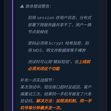
⚠️ 致命错误警告：
别用
存用户状态，分布式
session
部署下跨服务器共享不了，用户一换
节点就掉线
密码必须用
哈希加密，别
bcrypt
用 MD5，明文存数据库等于裸奔
测试时可以用“模拟短信”，但
上线前
必须关闭这个功能
补充一点实战细节：
某次测试中，短信接口超时没返回，客户
端重试三次，结果同一手机号被发了六条
验证码。
解决方法：加限流机制，同一手
机号每分钟最多发一次。