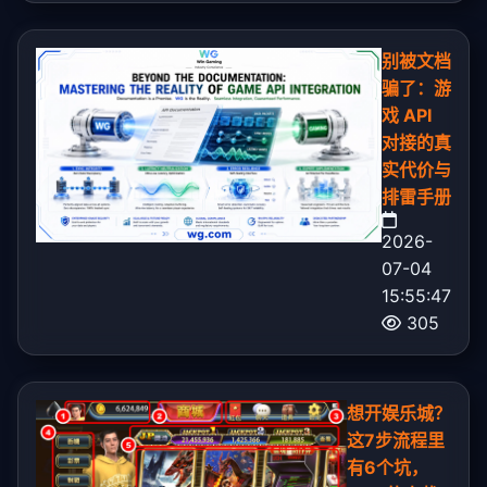
别被文档
骗了：游
戏 API
对接的真
实代价与
排雷手册
2026-
07-04
15:55:47
305
想开娱乐城？
这7步流程里
有6个坑，