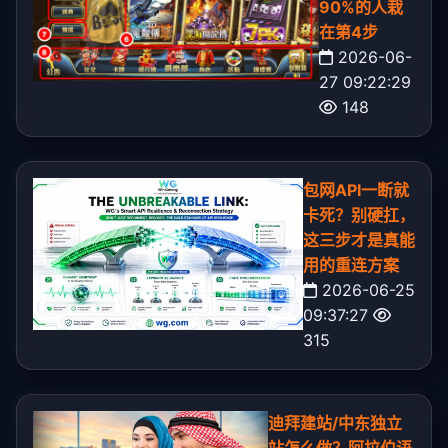
90%的人栽
在第4步
2026-06-
27 09:22:29
148
包网API一断就
卡死？别硬扛，
这三步才是真能
用的重连方案
2026-06-25
09:37:27
315
迪拜建站/中东独立
站怎么做？阿拉伯语