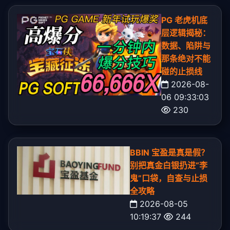
PG 老虎机底
层逻辑揭秘：
数据、陷阱与
那条绝对不能
碰的止损线
2026-08-
06 09:33:03
230
BBIN 宝盈是真是假？
别把真金白银扔进“李
鬼”口袋，自查与止损
全攻略
2026-08-05
10:19:37
244