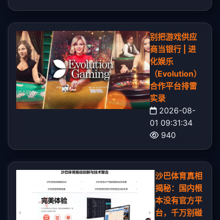
别把游戏供应
商当银行 | 进
化娱乐
（Evolution）
合作平台排雷
实录
2026-08-
01 09:31:34
940
沙巴体育真相
揭秘：国内根
本没有官方平
台，千万别碰