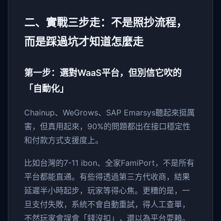
二、實戰三步走：不是照抄流程，
而是踩過坑才知道怎麼走
第一步：選對WaaS平台，但別信它吹的
「自動化」
Chainup、WeGrows、SAP Emarsys聽起來挺厲
害，但真用起來，90%的問題都出在接口穩定性
和付款方式支援度上。
比如台灣的7-11 ibon、全家FamiPort，不是所有
平台都能直通。有些得透過第三方代收商，結果
延遲半小時起步，玩家等得心焦。更糟的是，一
旦支付失敗，系統不會自動重試，得人工查單，
不然玩家會誤會「錢沒扣」，還以為平台耍賴。