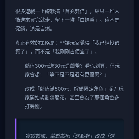
很多遊戲一上線就搞「首充雙倍」，結果一堆人
衝進來買完就走，留下一堆「白嫖黨」。這不是
促銷，這是自爆。
真正有效的策略是：**讓玩家覺得「我已經投過
資了」，而不是「我剛剛占便宜了」。
儲值300元送30元遊戲幣？看似划算，但玩
家會想：「等下是不是還有更優惠？」
改成「儲值滿500元，解鎖限定角色」呢？玩
家開始規劃怎麼花，甚至會為了那個角色多
打幾關。
實戰數據：某遊戲把「送點數」改成「送