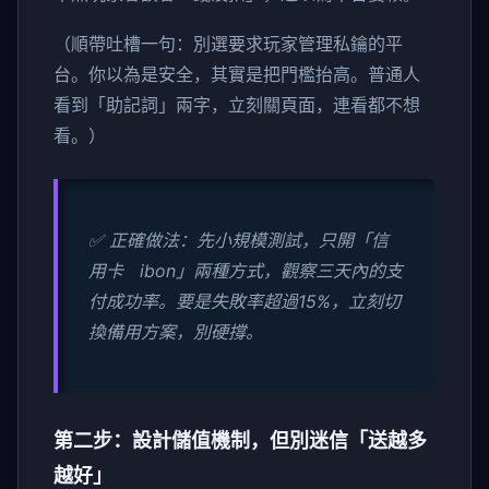
（順帶吐槽一句：別選要求玩家管理私鑰的平
台。你以為是安全，其實是把門檻抬高。普通人
看到「助記詞」兩字，立刻關頁面，連看都不想
看。）
✅ 正確做法：先小規模測試，只開「信
用卡 ibon」兩種方式，觀察三天內的支
付成功率。要是失敗率超過15%，立刻切
換備用方案，別硬撐。
第二步：設計儲值機制，但別迷信「送越多
越好」