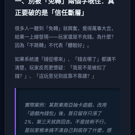
一、別被「免轉」兩個字唬住：真
正要破的是「信任斷層」
很多人一聽到「免轉」就興奮，覺得萬事大吉，
結果一上線發現——玩家還是不充錢。為什麼？
因為「不跳轉」不代表「體驗好」。
如果系統連「錢從哪來」、「錢去哪了」都講不
清楚，玩家反而更懷疑：「我是不是被扣了
錢？」、「這玩意兒到底靠不靠譜？」
實際案例：某款東南亞抽卡遊戲，改用
「遊戲內錢包」後，首日留存只漲了
2%，第三天就跌回去。不是技術不行，
是玩家根本搞不清自己到底存了什麼，感