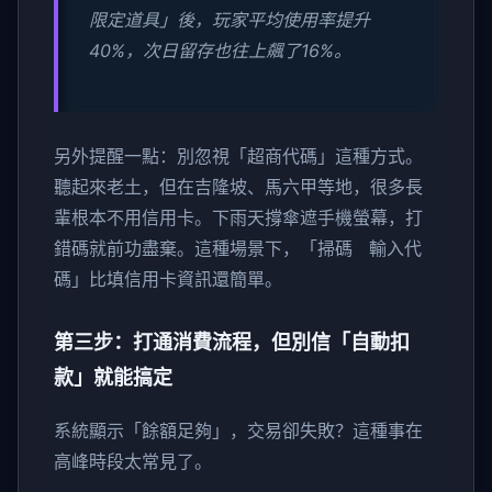
限定道具」後，玩家平均使用率提升
40%，次日留存也往上飆了16%。
另外提醒一點：別忽視「超商代碼」這種方式。
聽起來老土，但在吉隆坡、馬六甲等地，很多長
輩根本不用信用卡。下雨天撐傘遮手機螢幕，打
錯碼就前功盡棄。這種場景下，「掃碼 輸入代
碼」比填信用卡資訊還簡單。
第三步：打通消費流程，但別信「自動扣
款」就能搞定
系統顯示「餘額足夠」，交易卻失敗？這種事在
高峰時段太常見了。